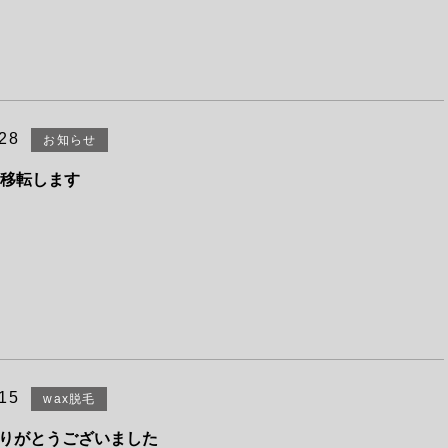
.28
お知らせ
り移転します
.15
wax脱毛
りがとうございました